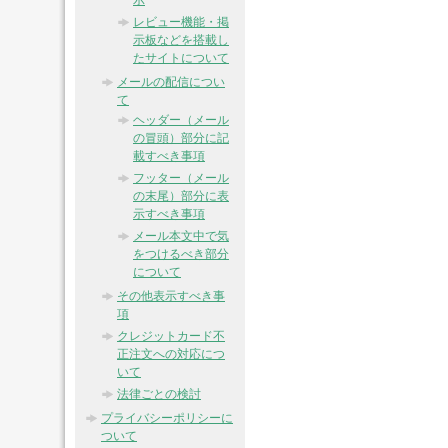
示
レビュー機能・掲
示板などを搭載し
たサイトについて
メールの配信につい
て
ヘッダー（メール
の冒頭）部分に記
載すべき事項
フッター（メール
の末尾）部分に表
示すべき事項
メール本文中で気
をつけるべき部分
について
その他表示すべき事
項
クレジットカード不
正注文への対応につ
いて
法律ごとの検討
プライバシーポリシーに
ついて