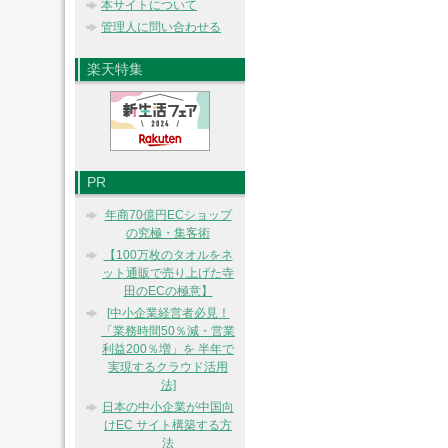
本サイトについて
管理人に問い合わせる
楽天特集
PR
年商70億円ECショップ
の究極・集客術
【100万枚のタオルをネ
ット通販で売り上げた寺
田のECの極意】
[中小企業経営者必見！
「業務時間50％減・営業
利益200％増」を 半年で
実現するクラウド活用
法]
日本の中小企業が中国向
けEC サイト構築する方
法