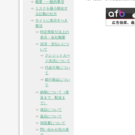
概要・一般的事項
リスクを最小限化す
る記載の仕方
サイトに表示すべき
事項
特定商取引法上の
表示・会社概要
決済・支払いにつ
いて
クレジットカー
ド決済について
代金引換につい
て
銀行振込につい
て
納期について（発
送まで、配送ま
で）
保証について
返品について
領収書について
問い合わせ先の表